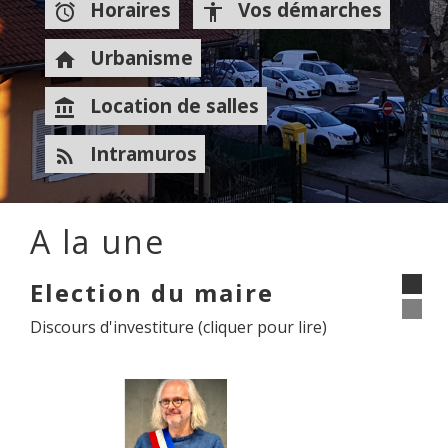
Horaires
Vos démarches
alarm
accessibility
Urbanisme
home
Location de salles
account_balance
Intramuros
rss_feed
A la une
Election du maire
Discours d'investiture (cliquer pour lire)