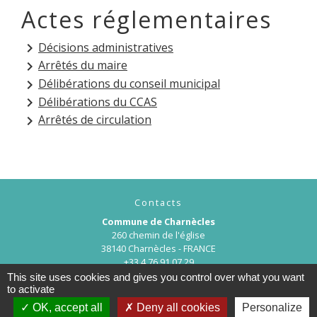
Actes réglementaires
Décisions administratives
keyboard_arrow_right
Arrêtés du maire
keyboard_arrow_right
Délibérations du conseil municipal
keyboard_arrow_right
Délibérations du CCAS
keyboard_arrow_right
Arrêtés de circulation
keyboard_arrow_right
Contacts
Commune de Charnècles
260 chemin de l'église
38140 Charnècles - FRANCE
+33 4 76 91 07 29
This site uses cookies and gives you control over what you want
Contact par formulaire
to activate
OK, accept all
Deny all cookies
Personalize