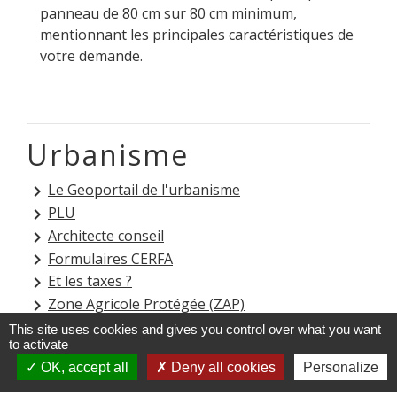
panneau de 80 cm sur 80 cm minimum,
mentionnant les principales caractéristiques de
votre demande.
Urbanisme
Le Geoportail de l'urbanisme
keyboard_arrow_right
PLU
keyboard_arrow_right
Architecte conseil
keyboard_arrow_right
Formulaires CERFA
keyboard_arrow_right
Et les taxes ?
keyboard_arrow_right
Zone Agricole Protégée (ZAP)
keyboard_arrow_right
Amiante
keyboard_arrow_right
This site uses cookies and gives you control over what you want
to activate
OK, accept all
Deny all cookies
Personalize