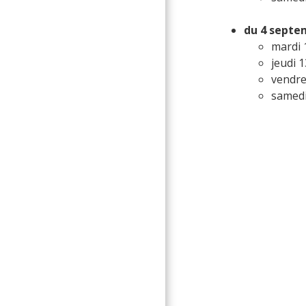
du 4 septem
mardi 
jeudi 
vendre
samedi