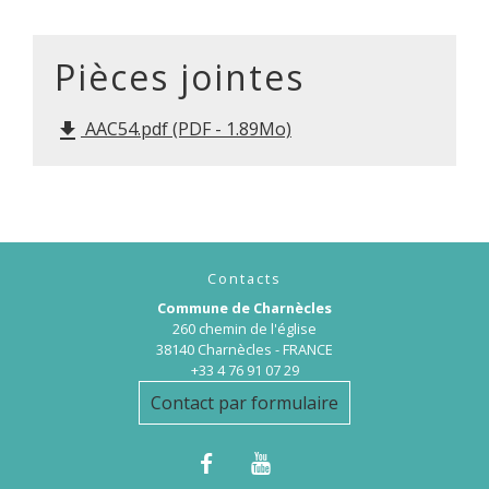
Pièces jointes
AAC54.pdf (PDF - 1.89Mo)
file_download
Contacts
Commune de Charnècles
260 chemin de l'église
38140 Charnècles - FRANCE
+33 4 76 91 07 29
Contact par formulaire