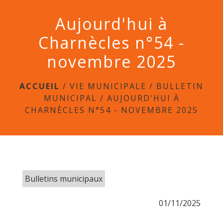
menu
Aujourd'hui à
Charnècles n°54 -
novembre 2025
ACCUEIL
/
VIE MUNICIPALE
/
BULLETIN
MUNICIPAL
/
AUJOURD'HUI À
CHARNÈCLES N°54 - NOVEMBRE 2025
Bulletins municipaux
01/11/2025