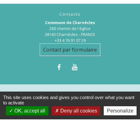
Contacts
Commune de Charnècles
260 chemin de l'église
38140 Charnècles - FRANCE
+33 4 76 91 07 29
Contact par formulaire
This site uses cookies and gives you control over what you want
Mentions légales
-
Politique de confidentialité
-
to activate
Accessibilité
-
Plan du site
-
Gestion des cookies
OK, accept all
Deny all cookies
Personalize
Site créé en partenariat avec Réseau des Communes