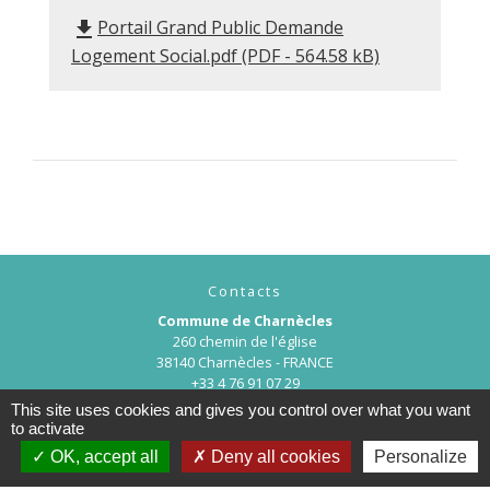
Portail Grand Public Demande
file_download
Logement Social.pdf (PDF - 564.58 kB)
Contacts
Commune de Charnècles
260 chemin de l'église
38140 Charnècles - FRANCE
+33 4 76 91 07 29
This site uses cookies and gives you control over what you want
Contact par formulaire
to activate
OK, accept all
Deny all cookies
Personalize