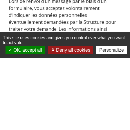
Lors de l’envoi d’un message par le biais d’un
formulaire, vous acceptez volontairement
d’indiquer les données personnelles
éventuellement demandées par la Structure pour
traiter votre demande. Les informations ainsi
recueillies ne servent qu’à traiter votre demande.
This site uses cookies and gives you control over what you want
Ces informations collectées ne feront l’objet
to activate
d’aucune cession à des tiers ni d’aucun autre
OK, accept all
Deny all cookies
Personalize
traitement de la part de la Structure.
- Inscription à la Newsletter
Pour recevoir les lettres d’informations
électroniques de la Structure (ou « newsletters »),
vous acceptez volontairement d’indiquer votre
adresse email. Si vous souhaitez ne plus recevoir de
messages de la part de la Structure après
inscription, vous pouvez vous désinscrire en
cliquant sur le lien en bas du prochain message que
vous recevrez par voie électronique. Les adresses