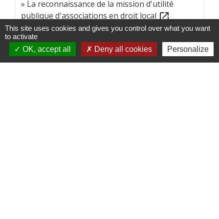
La reconnaissance de la mission d'utilité
publique d'associations en droit local
open_in_new
Ministère chargé de la vie associative
This site uses cookies and gives you control over what you want
to activate
Liste des associations reconnues d'utilité
OK, accept all
Deny all cookies
Personalize
publique (Arup)
open_in_new
Ministère chargé de l'intérieur
Signaler une erreur sur cette page
Contacts
Commune de Charnècles
260 chemin de l'église
38140 Charnècles - FRANCE
+33 4 76 91 07 29
Contact par formulaire