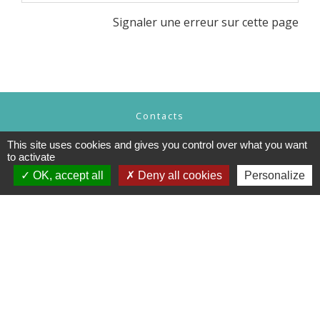
Signaler une erreur sur cette page
Contacts
Commune de Charnècles
This site uses cookies and gives you control over what you want
260 chemin de l'église
to activate
38140 Charnècles - FRANCE
OK, accept all
Deny all cookies
Personalize
+33 4 76 91 07 29
Contact par formulaire
Mentions légales
-
Politique de confidentialité
-