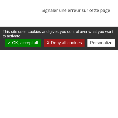
Signaler une erreur sur cette page
This site uses cookies and gives you control over what you want
to activate
OK, accept all
Deny all cookies
Personalize
Contacts
Commune de Charnècles
260 chemin de l'église
38140 Charnècles - FRANCE
+33 4 76 91 07 29
Contact par formulaire
Mentions légales
-
Politique de confidentialité
-