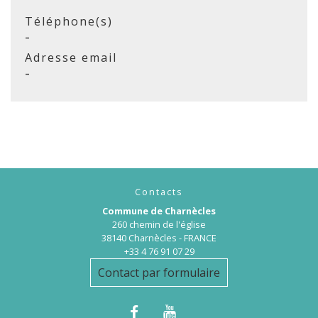
Téléphone(s)
-
Adresse email
-
Contacts
Commune de Charnècles
260 chemin de l'église
38140 Charnècles - FRANCE
+33 4 76 91 07 29
Contact par formulaire