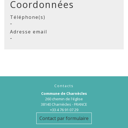
Coordonnées
Téléphone(s)
-
Adresse email
-
Contacts
Commune de Charnècles
260 chemin de l'église
38140 Charnècles - FRANCE
+33 4 76 91 07 29
Contact par formulaire