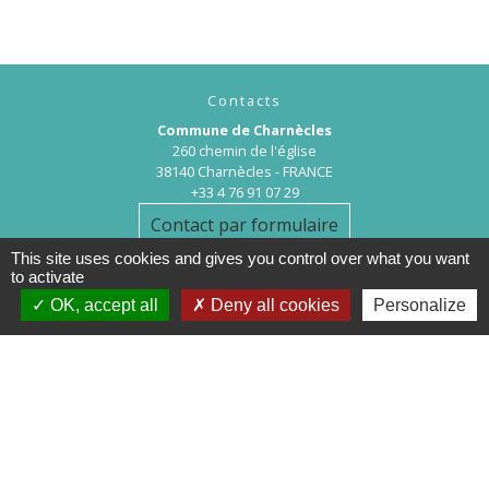
Contacts
Commune de Charnècles
260 chemin de l'église
38140 Charnècles - FRANCE
+33 4 76 91 07 29
Contact par formulaire
This site uses cookies and gives you control over what you want
to activate
OK, accept all
Deny all cookies
Personalize
Mentions légales
-
Politique de confidentialité
-
Accessibilité
-
Plan du site
-
Gestion des cookies