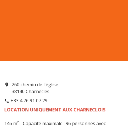
260 chemin de l'église
location_on
38140 Charnècles
+33 4 76 91 07 29
phone
LOCATION UNIQUEMENT AUX CHARNECLOIS
146 m² - Capacité maximale : 96 personnes avec