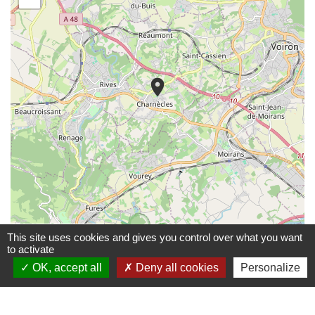
location_on
© OpenStreetMap
Leaflet
This site uses cookies and gives you control over what you want
to activate
OK, accept all
Deny all cookies
Personalize
Contacts