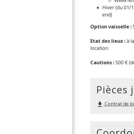
Week-end
Hiver (du 01/1
end)
Option vaisselle :
Etat des lieux :
à la
location
Cautions :
500 € (d
Pièces 
Contrat de lo
file_download
Coordo