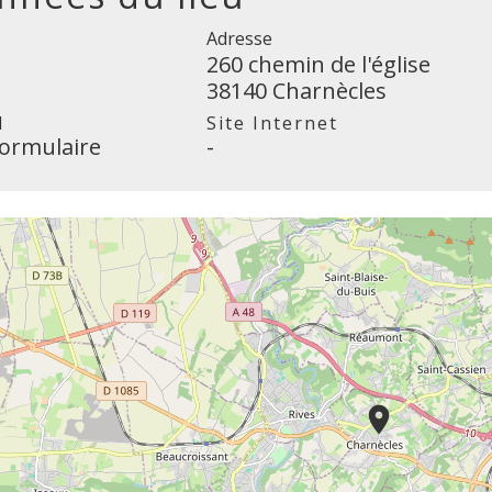
Adresse
260 chemin de l'église
38140 Charnècles
l
Site Internet
formulaire
-
location_on