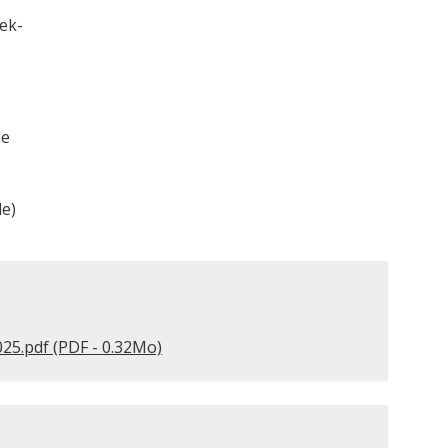
eek-
de
le)
025.pdf (PDF - 0.32Mo)