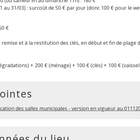
 (du samedi 9h au dimanche 17h) : 180 €
1 au 31/03) : surcoût de 50 € par jour (donc 100 € pour le w
50 €
 remise et à la restitution des clés, en début et fin de plage 
égradations) + 200 € (ménage) + 100 € (clés) + 100 € (vaissel
jointes
cation des salles municipales - version en vigueur au 01112
nnées du lieu