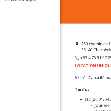
260 chemin de l'
location_on
38140 Charnècl
+33 4 76 91 07 2
phone
LOCATION UNIQU
57 m² - Capacité ma
Tarifs :
Eté (du 01/04 
Journée 