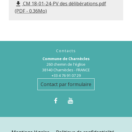
CM 18-01-24-PV des délibérations.pdf
file_download
(PDF - 0.36Mo)
Contacts
Commune de Charnècles
260 chemin de l'église
38140 Charnècles - FRANCE
+33 4 76 91 07 29
Contact par formulaire