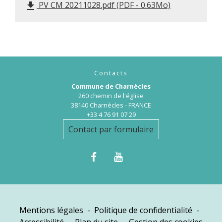
PV CM 20211028.pdf (PDF - 0.63Mo)
file_download
Contacts
Commune de Charnècles
260 chemin de l'église
38140 Charnècles - FRANCE
+33 4 76 91 07 29
Contact par formulaire
Mentions légales
-
Politique de confidentialité
-
Accessibilité
-
Plan du site
-
Gestion des cookies