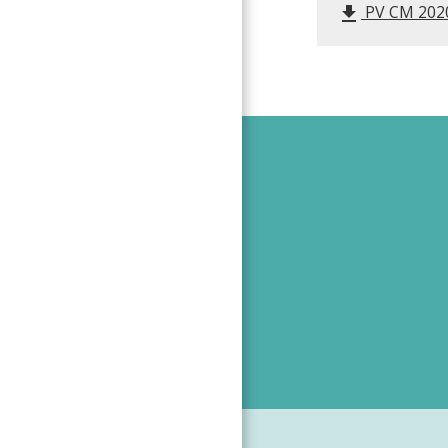
PV CM 2020
file_download