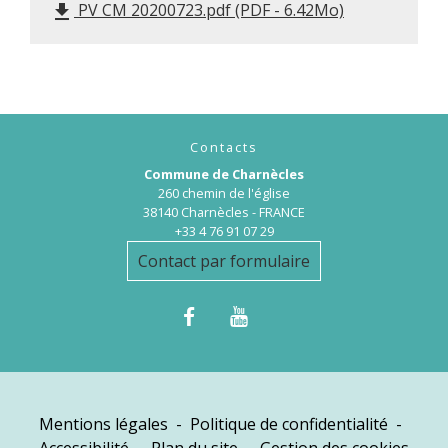
PV CM 20200723.pdf (PDF - 6.42Mo)
file_download
Contacts
Commune de Charnècles
260 chemin de l'église
38140 Charnècles - FRANCE
+33 4 76 91 07 29
Contact par formulaire
Mentions légales
-
Politique de confidentialité
-
Accessibilité
-
Plan du site
-
Gestion des cookies