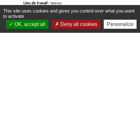
Lieu de travail :
Voiron
This site uses cookies and gives you control over what you want
to activate
Rémunération :
% du SMIC en fonction de l’âge de
OK, accept all
Deny all cookies
Personalize
l’apprenti.
Poste à pourvoir :
début
fin août
202
6
Date limite de candidature
:
10
/0
6
/20
2
6
Postuler en ligne sur
www.voiron.fr
R
ubrique « offre d’emploi »
Postuler