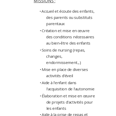
MISSIONS
:
•
Accueil
et
écoute
des
enfants,
des
parents
ou
substituts
parentaux
•
Création
et
mise
en
œuvre
des
conditions
nécessaires
au
bien-être
des
enfants
•
Soins
de
nursing
(repas,
changes,
endormissement.,.)
•
Mise
en
place
de
diverses
activités
d'éveil
•
Aide
à
l'enfant
dans
l'acquisition
de
l'autonomie
•
Élaboration et
mise
en
œuvre
de
projets
d'activités
pour
les
enfants
•
Aide
à
la
prise
de
repas
et