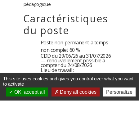
pédagogique
Caractéristiques
du poste
Poste
non
permanent
à
temps
non
complet
60
%
CDD
du
29/06/26 au 31/07/2026
—
renouvellement
possible à
compter du 24/08/2026
Lieu
de
travail
:
Voiron
—
Crèche
de
la
This site uses cookies and gives you control over what you want
Croix
Maurin
to activate
Planning
de
travail
:
selon
les
OK, accept all
Deny all cookies
Personalize
horaires
d'ouverture
de
la
structure
d'accueil,
du
lundi
au
vendredi.
Rémunération
statutaire
cadre
d'emploi
des
auxiliaires
de
puériculture
(B)
ou
des
adjoints techniques (C)
(selon diplôme)
Date limite
de
candidature
:
29/05/2026