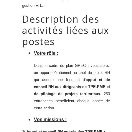
gestion RH....
Description des
activités liées aux
postes
Votre rôle :
Dans le cadre d
u
plan
GPECT
,
vous serez
un appui opérationnel au
chef de projet RH
qui
assure une fonction
d’
appui et de
conseil RH aux dirigeants de TPE-PME et
de pilotage de projets territoriaux.
250
entreprises bénéficient chaque année de
cette action.
Vos missions :
1/ Appui et conseil RH auprès des TPE-PME :