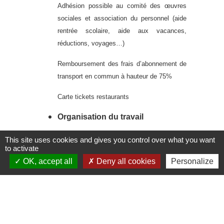
Adhésion possible au comité des œuvres
sociales et association du personnel (aide
rentrée scolaire, aide aux vacances,
réductions, voyages…)
Remboursement des frais d’abonnement de
transport en commun à hauteur de 75%
Carte tickets restaurants
Organisation du travail
L
ieu de travail :
Voiron avec des
This site uses cookies and gives you control over what you want
to activate
déplacements fréquents sur le territoire
OK, accept all
Deny all cookies
Personalize
Pays
Voironais Chartreuse/
Sud
Grésivaudan, et ponctuels sur Rhône-Alpes.
Base hebdomadaire : 3
5H
Le recrutement :