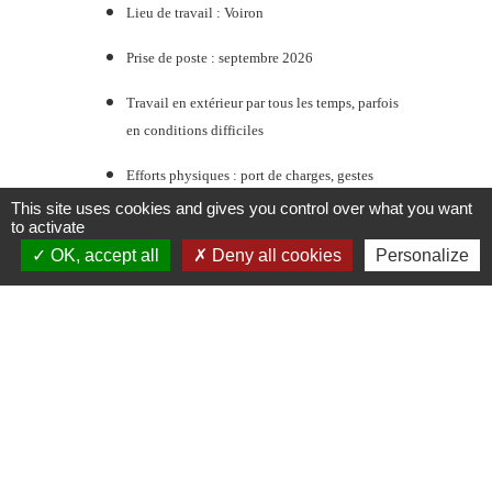
Lieu de travail : Voiron
Prise de poste : septembre 2026
Travail en extérieur par tous les temps, parfois
en conditions difficiles
Efforts physiques : port de charges, gestes
répétitifs, station debout prolongée
This site uses cookies and gives you control over what you want
to activate
Exposition au bruit, à la circulation, aux odeurs
OK, accept all
Deny all cookies
Personalize
et à des produits potentiellement irritants
Amplitude horaire variable selon les nécessités
du service public (urgence, manifestations…)
Tâches parfois ingrates, en lien avec l’incivilité
ou l’état d’insalubrité de certains lieux
Possibilité d’astreintes (déneigement