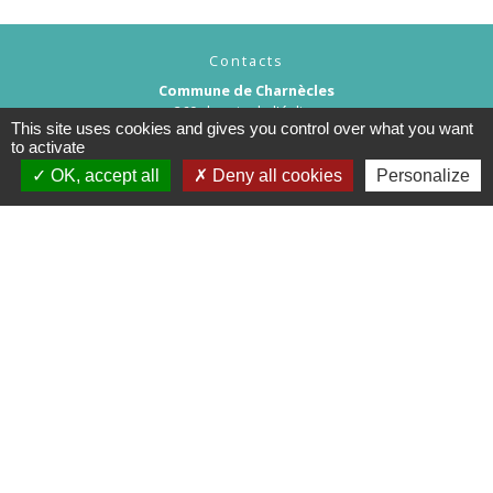
Contacts
Commune de Charnècles
260 chemin de l'église
This site uses cookies and gives you control over what you want
38140 Charnècles - FRANCE
to activate
+33 4 76 91 07 29
OK, accept all
Deny all cookies
Personalize
Contact par formulaire
Mentions légales
-
Politique de confidentialité
-
Accessibilité
-
Plan du site
-
Gestion des cookies
Site créé en partenariat avec Réseau des Communes