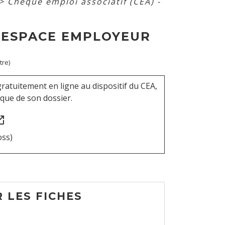
>
Chèque emploi associatif (CEA) -
- ESPACE EMPLOYEUR
tre)
ratuitement en ligne au dispositif du CEA,
rique de son dossier.
in_new
oss)
 LES FICHES