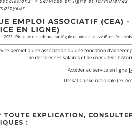
associations
>
Services en ligne et formulaires
mployeur
E EMPLOI ASSOCIATIF (CEA) 
ICE EN LIGNE)
Dec 2022 - Direction de l'information légale et administrative (Première minis
rvice permet à une association ou une fondation d'adhérer g
de déclarer ses salaires et de consulter l'histo
Accéder au service en ligne
open_
Urssaf Caisse nationale (ex-Ac
 TOUTE EXPLICATION, CONSULTER
IQUES :