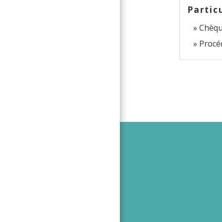
Partic
Chèqu
Procé