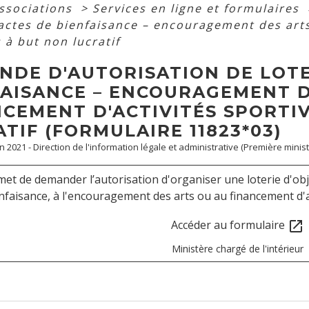
associations
>
Services en ligne et formulaires
 actes de bienfaisance – encouragement des arts
 à but non lucratif
NDE D'AUTORISATION DE LOTER
FAISANCE – ENCOURAGEMENT D
NCEMENT D'ACTIVITÉS SPORTI
TIF (FORMULAIRE 11823*03)
an 2021 - Direction de l'information légale et administrative (Première minist
et de demander l’autorisation d'organiser une loterie d'obj
nfaisance, à l'encouragement des arts ou au financement d'ac
Accéder au formulaire
open_in_new
Ministère chargé de l'intérieur