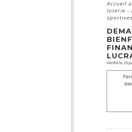
Accueil 
loterie -
sportives
DEMA
BIEN
FINA
LUCRA
Vérifié le 29 J
Perm
bie