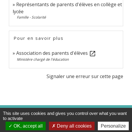
Représentants de parents d'élèves en collège et
lycée
Famille - Scolarité
Pour en savoir plus
Association des parents d'élèves
open_in_new
Ministère chargé de l'éducation
Signaler une erreur sur cette page
This site uses cookies and gives you control over what you want
Contacts
to activate
Commune de Charnècles
OK, accept all
Deny all cookies
Personalize
260 chemin de l'église