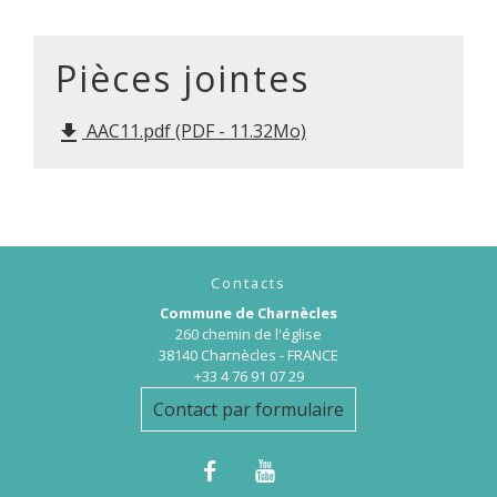
Pièces jointes
AAC11.pdf (PDF - 11.32Mo)
file_download
Contacts
Commune de Charnècles
260 chemin de l'église
38140 Charnècles - FRANCE
+33 4 76 91 07 29
Contact par formulaire