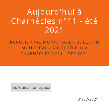
menu
Aujourd'hui à
Charnècles n°11 - été
2021
ACCUEIL
/
VIE MUNICIPALE
/
BULLETIN
MUNICIPAL
/
AUJOURD'HUI À
CHARNÈCLES N°11 - ÉTÉ 2021
Bulletins municipaux
01/07/2021