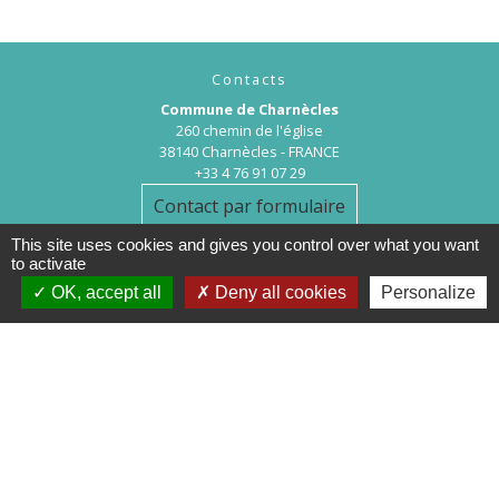
Contacts
Commune de Charnècles
260 chemin de l'église
38140 Charnècles - FRANCE
+33 4 76 91 07 29
Contact par formulaire
This site uses cookies and gives you control over what you want
to activate
OK, accept all
Deny all cookies
Personalize
Mentions légales
-
Politique de confidentialité
-
Accessibilité
-
Plan du site
-
Gestion des cookies
Site créé en partenariat avec Réseau des Communes