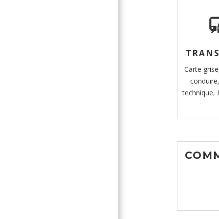
com
TRAN
Carte gris
conduire
technique,
COMM