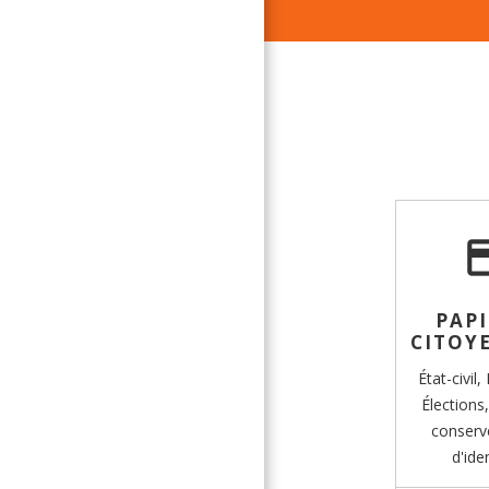
credi
PAPI
CITOY
État-civil,
Élections
conserv
d'ide