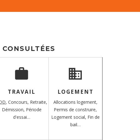
S CONSULTÉES
work
domain
TRAVAIL
LOGEMENT
DD
,
Concours,
Retraite,
Allocations logement,
Démission,
Période
Permis de construire,
d'essai…
Logement social,
Fin de
bail…