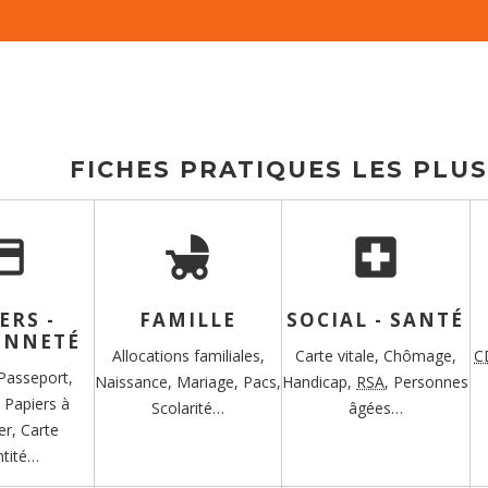
FICHES PRATIQUES LES PLU
t_card
child_friendly
local_hospital
ERS -
FAMILLE
SOCIAL - SANTÉ
ENNETÉ
Allocations familiales,
Carte vitale,
Chômage,
C
Passeport,
Naissance,
Mariage,
Pacs,
Handicap,
RSA
,
Personnes
,
Papiers à
Scolarité…
âgées…
er,
Carte
ntité…