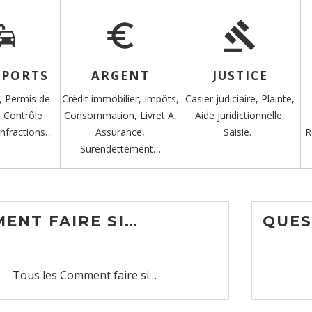
mute
euro_symbol
gavel
SPORTS
ARGENT
JUSTICE
e,
Permis de
Crédit immobilier,
Impôts,
Casier judiciaire,
Plainte,
,
Contrôle
Consommation,
Livret A,
Aide juridictionnelle,
Infractions…
Assurance,
Saisie…
R
Surendettement…
ENT FAIRE SI…
QUES
Tous les Comment faire si…