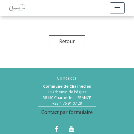
menu
Retour
Contacts
Commune de Charnècles
260 chemin de l'église
38140 Charnècles - FRANCE
+33 4 76 91 07 29
Contact par formulaire